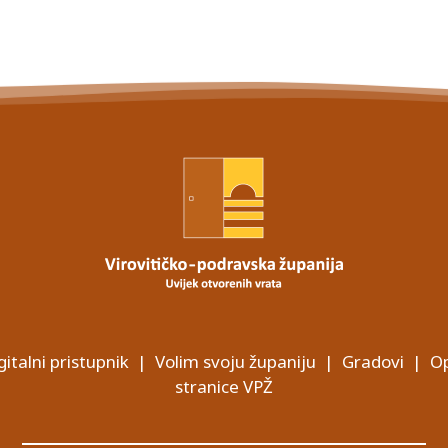
gitalni pristupnik
|
Volim svoju županiju
|
Gradovi
|
Op
stranice VPŽ