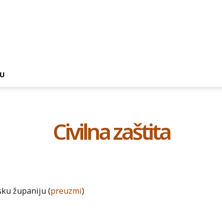
NU
Civilna zaštita
sku županiju (
preuzmi
)