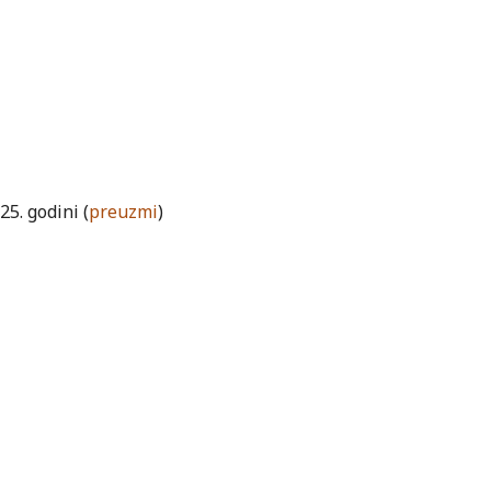
5. godini (
preuzmi
)