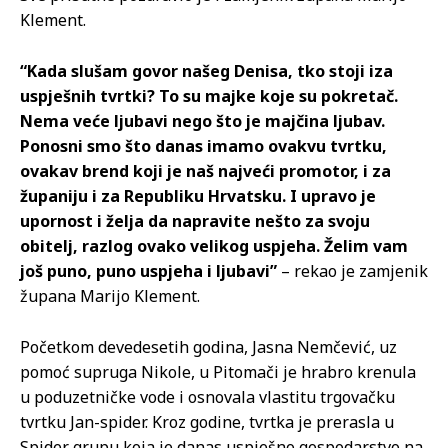
Klement.
“Kada slušam govor našeg Denisa, tko stoji iza
uspješnih tvrtki? To su majke koje su pokretač.
Nema veće ljubavi nego što je majčina ljubav.
Ponosni smo što danas imamo ovakvu tvrtku,
ovakav brend koji je naš najveći promotor, i za
županiju i za Republiku Hrvatsku. I upravo je
upornost i želja da napravite nešto za svoju
obitelj, razlog ovako velikog uspjeha. Želim vam
još puno, puno uspjeha i ljubavi”
– rekao je zamjenik
župana Marijo Klement.
Početkom devedesetih godina, Jasna Nemčević, uz
pomoć supruga Nikole, u Pitomači je hrabro krenula
u poduzetničke vode i osnovala vlastitu trgovačku
tvrtku Jan-spider. Kroz godine, tvrtka je prerasla u
Spider grupu koja je danas uspješno gospodarstvo na