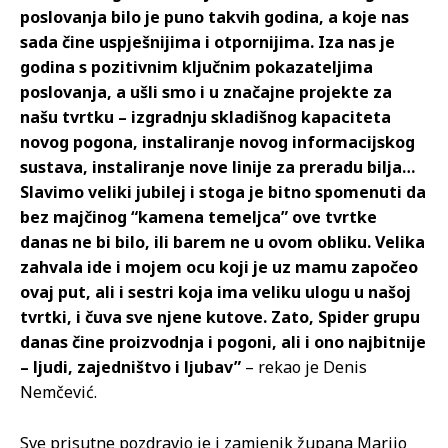
poslovanja bilo je puno takvih godina, a koje nas
sada čine uspješnijima i otpornijima. Iza nas je
godina s pozitivnim ključnim pokazateljima
poslovanja, a ušli smo i u značajne projekte za
našu tvrtku – izgradnju skladišnog kapaciteta
novog pogona, instaliranje novog informacijskog
sustava, instaliranje nove linije za preradu bilja…
Slavimo veliki jubilej i stoga je bitno spomenuti da
bez majčinog “kamena temeljca” ove tvrtke
danas ne bi bilo, ili barem ne u ovom obliku. Velika
zahvala ide i mojem ocu koji je uz mamu započeo
ovaj put, ali i sestri koja ima veliku ulogu u našoj
tvrtki, i čuva sve njene kutove. Zato, Spider grupu
danas čine proizvodnja i pogoni, ali i ono najbitnije
– ljudi, zajedništvo i ljubav”
– rekao je Denis
Nemčević.
Sve prisutne pozdravio je i zamjenik župana Marijo