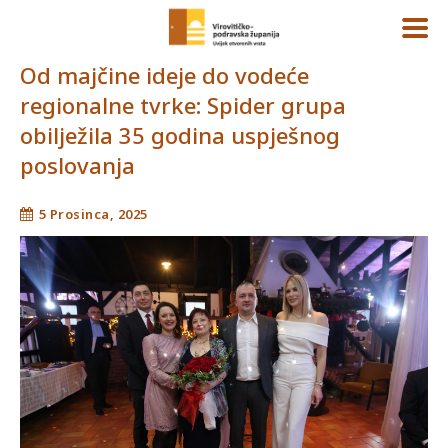
Od majčine ideje do vodeće
regionalne tvrke: Spider grupa
obilježila 35 godina uspješnog
poslovanja
5 Prosinca, 2025