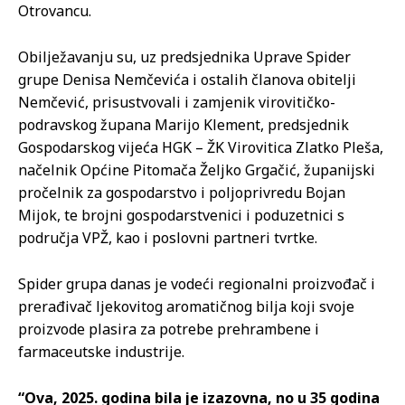
Otrovancu.
Obilježavanju su, uz predsjednika Uprave Spider
grupe Denisa Nemčevića i ostalih članova obitelji
Nemčević, prisustvovali i zamjenik virovitičko-
podravskog župana Marijo Klement, predsjednik
Gospodarskog vijeća HGK – ŽK Virovitica Zlatko Pleša,
načelnik Općine Pitomača Željko Grgačić, županijski
pročelnik za gospodarstvo i poljoprivredu Bojan
Mijok, te brojni gospodarstvenici i poduzetnici s
područja VPŽ, kao i poslovni partneri tvrtke.
Spider grupa danas je vodeći regionalni proizvođač i
prerađivač ljekovitog aromatičnog bilja koji svoje
proizvode plasira za potrebe prehrambene i
farmaceutske industrije.
“Ova, 2025. godina bila je izazovna, no u 35 godina