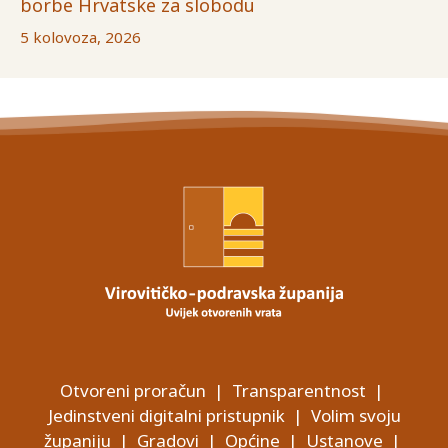
borbe Hrvatske za slobodu
5 kolovoza, 2026
Otvoreni proračun
|
Transparentnost
|
Jedinstveni digitalni pristupnik
|
Volim svoju
županiju
|
Gradovi
|
Općine
|
Ustanove
|