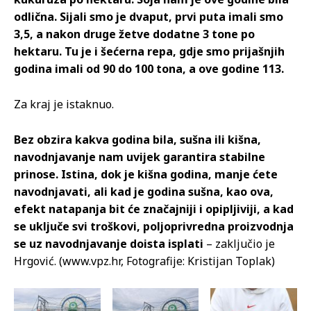
odlična. Sijali smo je dvaput, prvi puta imali smo
3,5, a nakon druge žetve dodatne 3 tone po
hektaru. Tu je i šećerna repa, gdje smo prijašnjih
godina imali od 90 do 100 tona, a ove godine 113.
Za kraj je istaknuo.
Bez obzira kakva godina bila, sušna ili kišna,
navodnjavanje nam uvijek garantira stabilne
prinose. Istina, dok je kišna godina, manje ćete
navodnjavati, ali kad je godina sušna, kao ova,
efekt natapanja bit će značajniji i opipljiviji, a kad
se uključe svi troškovi, poljoprivredna proizvodnja
se uz navodnjavanje doista isplati
– zaključio je
Hrgović. (www.vpz.hr, Fotografije: Kristijan Toplak)