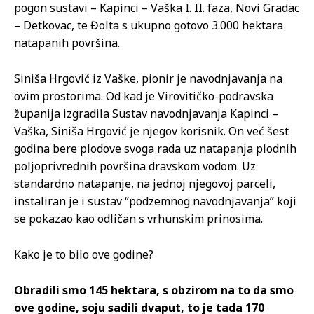
pogon sustavi – Kapinci – Vaška I. II. faza, Novi Gradac
– Detkovac, te Đolta s ukupno gotovo 3.000 hektara
natapanih površina.
Siniša Hrgović iz Vaške, pionir je navodnjavanja na
ovim prostorima. Od kad je Virovitičko-podravska
županija izgradila Sustav navodnjavanja Kapinci –
Vaška, Siniša Hrgović je njegov korisnik. On već šest
godina bere plodove svoga rada uz natapanja plodnih
poljoprivrednih površina dravskom vodom. Uz
standardno natapanje, na jednoj njegovoj parceli,
instaliran je i sustav “podzemnog navodnjavanja” koji
se pokazao kao odličan s vrhunskim prinosima.
Kako je to bilo ove godine?
Obradili smo 145 hektara, s obzirom na to da smo
ove godine, soju sadili dvaput, to je tada 170