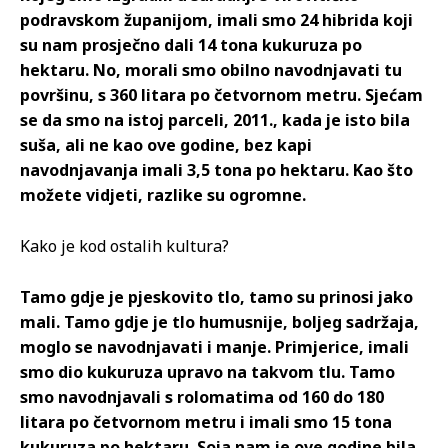
podravskom županijom, imali smo 24 hibrida koji
su nam prosječno dali 14 tona kukuruza po
hektaru. No, morali smo obilno navodnjavati tu
površinu, s 360 litara po četvornom metru. Sjećam
se da smo na istoj parceli, 2011., kada je isto bila
suša, ali ne kao ove godine, bez kapi
navodnjavanja imali 3,5 tona po hektaru. Kao što
možete vidjeti, razlike su ogromne.
Kako je kod ostalih kultura?
Tamo gdje je pjeskovito tlo, tamo su prinosi jako
mali. Tamo gdje je tlo humusnije, boljeg sadržaja,
moglo se navodnjavati i manje. Primjerice, imali
smo dio kukuruza upravo na takvom tlu. Tamo
smo navodnjavali s rolomatima od 160 do 180
litara po četvornom metru i imali smo 15 tona
kukuruza po hektaru. Soja nam je ove godine bila