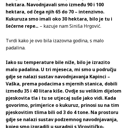
hektara. Navodnjavali smo između 90 i 100
hektara, od čega njih 65 do 70 – intenzivno.
Kukuruza smo imali oko 30 hektara, bilo je tu i
šećerne repe..
. – kazuje nam Siniša Hrgović.
Tvrdi kako je ovo bila izazovna godina, s malo
padalina.
Iako su temperature bile niže, bilo je izrazito
malo padalina. U tri mjeseca, mi smo u području
gdje se nalazi sustav navodnjavanja Kapinci –
Vaška, prema podacima s mjernih stanica, dobili
između 35 i 40 litara kiše. Ovdje su velikim dijelom
pjeskovita tla i tu se utjecaj suše jako vidi. Kada
govorimo, primjerice o kukuruz, prinosi su na tim
pjeskovitim tlima bili od 3 do 4 tone. Na prostoru
gdje se nalazi sustav podzemnog navodnjavanja,
kojeg smo izgradili u suradnji s Virovitičko-