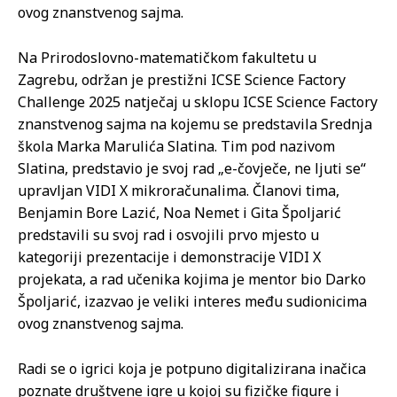
ovog znanstvenog sajma.
Na Prirodoslovno-matematičkom fakultetu u
Zagrebu, održan je prestižni ICSE Science Factory
Challenge 2025 natječaj u sklopu ICSE Science Factory
znanstvenog sajma na kojemu se predstavila Srednja
škola Marka Marulića Slatina. Tim pod nazivom
Slatina, predstavio je svoj rad „e-čovječe, ne ljuti se“
upravljan VIDI X mikroračunalima. Članovi tima,
Benjamin Bore Lazić, Noa Nemet i Gita Špoljarić
predstavili su svoj rad i osvojili prvo mjesto u
kategoriji prezentacije i demonstracije VIDI X
projekata, a rad učenika kojima je mentor bio Darko
Špoljarić, izazvao je veliki interes među sudionicima
ovog znanstvenog sajma.
Radi se o igrici koja je potpuno digitalizirana inačica
poznate društvene igre u kojoj su fizičke figure i