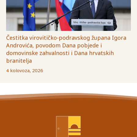
Čestitka virovitičko-podravskog župana Igora
Androvića, povodom Dana pobjede i
domovinske zahvalnosti i Dana hrvatskih
branitelja
4 kolovoza, 2026