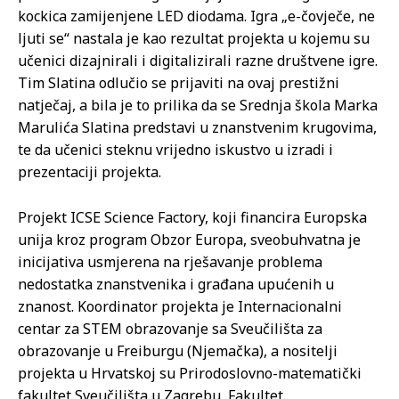
kockica zamijenjene LED diodama. Igra „e-čovječe, ne
ljuti se“ nastala je kao rezultat projekta u kojemu su
učenici dizajnirali i digitalizirali razne društvene igre.
Tim Slatina odlučio se prijaviti na ovaj prestižni
natječaj, a bila je to prilika da se Srednja škola Marka
Marulića Slatina predstavi u znanstvenim krugovima,
te da učenici steknu vrijedno iskustvo u izradi i
prezentaciji projekta.
Projekt ICSE Science Factory, koji financira Europska
unija kroz program Obzor Europa, sveobuhvatna je
inicijativa usmjerena na rješavanje problema
nedostatka znanstvenika i građana upućenih u
znanost. Koordinator projekta je Internacionalni
centar za STEM obrazovanje sa Sveučilišta za
obrazovanje u Freiburgu (Njemačka), a nositelji
projekta u Hrvatskoj su Prirodoslovno-matematički
fakultet Sveučilišta u Zagrebu, Fakultet