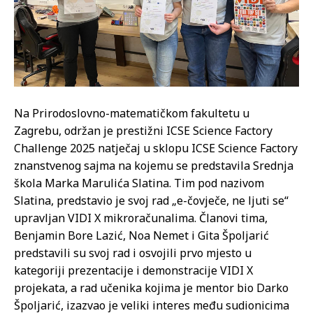
Na Prirodoslovno-matematičkom fakultetu u
Zagrebu, održan je prestižni ICSE Science Factory
Challenge 2025 natječaj u sklopu ICSE Science Factory
znanstvenog sajma na kojemu se predstavila Srednja
škola Marka Marulića Slatina. Tim pod nazivom
Slatina, predstavio je svoj rad „e-čovječe, ne ljuti se“
upravljan VIDI X mikroračunalima. Članovi tima,
Benjamin Bore Lazić, Noa Nemet i Gita Špoljarić
predstavili su svoj rad i osvojili prvo mjesto u
kategoriji prezentacije i demonstracije VIDI X
projekata, a rad učenika kojima je mentor bio Darko
Špoljarić, izazvao je veliki interes među sudionicima