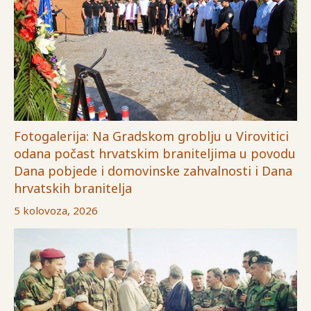
Fotogalerija: Na Gradskom groblju u Virovitici
odana počast hrvatskim braniteljima u povodu
Dana pobjede i domovinske zahvalnosti i Dana
hrvatskih branitelja
5 kolovoza, 2026