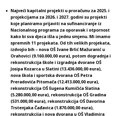
Najveći kapitalni projekti u proračunu za 2025. i
projekcijama za 2026. i 2027. godini su projekti
koje planiramo prijaviti na sufinanciranje iz
Nacionalnog programa za oporavak i otpornost
kako bi sva djeca išla u jednu smjenu. Mi imamo
spremnih 11 projekata. Od tih velikih projekata,
izdvojio bih – nova OŠ Ivane Brlić Mažuranić u
Orahovici (9.160.000,00 eura), potom dogradnja i
rekonstrukcija škole i izgradnja dvorane OŠ
Josipa Kozarca u Slatini (13.436.000,00 eura),
nova škola i sportska dvorana OŠ Petra
Preradovića Pitomača (12.413.000,00 eura),
rekonstrukcija OŠ Eugena Kumičića Slatina
(5.280.000,00 eura), rekonstrukcija OŠ Gradina
(531.000,00 eura), rekonstrukcija OŠ Davorina
Trstenjaka Čađavica (1.870.000,00 eura),
rekonstrukcija i nova dvorana u OŠ Vladimira