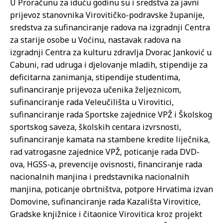
U Proračunu za iduću godinu su i sredstva za javni
prijevoz stanovnika Virovitičko-podravske županije,
sredstva za sufinanciranje radova na izgradnji Centra
za starije osobe u Voćinu, nastavak radova na
izgradnji Centra za kulturu zdravlja Dvorac Janković u
Cabuni, rad udruga i djelovanje mladih, stipendije za
deficitarna zanimanja, stipendije studentima,
sufinanciranje prijevoza učenika željeznicom,
sufinanciranje rada Veleučilišta u Virovitici,
sufinanciranje rada Sportske zajednice VPŽ i Školskog
sportskog saveza, školskih centara izvrsnosti,
sufinanciranje kamata na stambene kredite liječnika,
rad vatrogasne zajednice VPŽ, poticanje rada DVD-
ova, HGSS-a, prevencije ovisnosti, financiranje rada
nacionalnih manjina i predstavnika nacionalnih
manjina, poticanje obrtništva, potpore Hrvatima izvan
Domovine, sufinanciranje rada Kazališta Virovitice,
Gradske knjižnice i čitaonice Virovitica kroz projekt