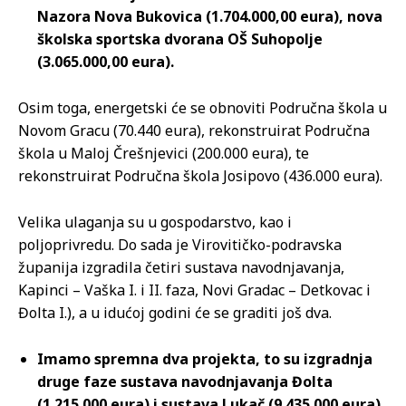
Nazora Nova Bukovica (1.704.000,00 eura), nova
školska sportska dvorana OŠ Suhopolje
(3.065.000,00 eura).
Osim toga, energetski će se obnoviti Područna škola u
Novom Gracu (70.440 eura), rekonstruirat Područna
škola u Maloj Črešnjevici (200.000 eura), te
rekonstruirat Područna škola Josipovo (436.000 eura).
Velika ulaganja su u gospodarstvo, kao i
poljoprivredu. Do sada je Virovitičko-podravska
županija izgradila četiri sustava navodnjavanja,
Kapinci – Vaška I. i II. faza, Novi Gradac – Detkovac i
Đolta I.), a u idućoj godini će se graditi još dva.
Imamo spremna dva projekta, to su izgradnja
druge faze sustava navodnjavanja Đolta
(1.215.000 eura) i sustava Lukač (9.435.000 eura).