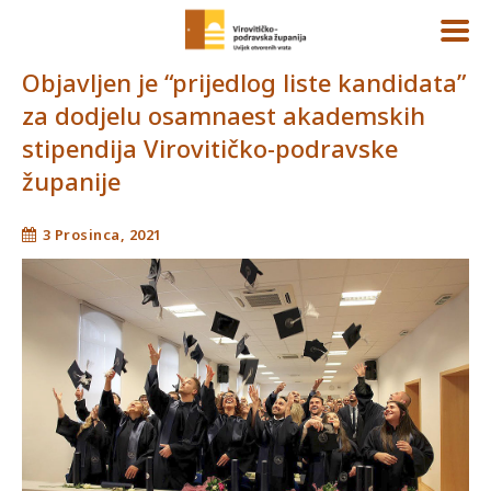
Objavljen je “prijedlog liste kandidata”
za dodjelu osamnaest akademskih
stipendija Virovitičko-podravske
županije
3 Prosinca, 2021