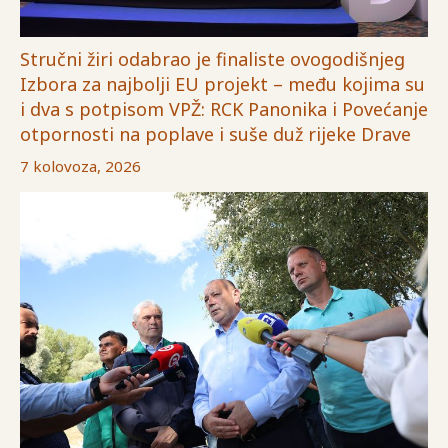
Stručni žiri odabrao je finaliste ovogodišnjeg
Izbora za najbolji EU projekt – među kojima su
i dva s potpisom VPŽ: RCK Panonika i Povećanje
otpornosti na poplave i suše duž rijeke Drave
7 kolovoza, 2026