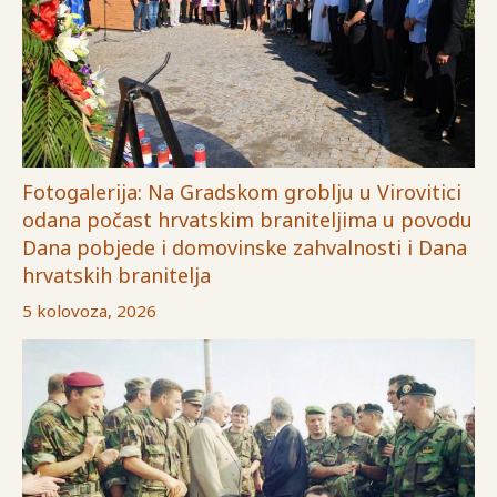
Fotogalerija: Na Gradskom groblju u Virovitici
odana počast hrvatskim braniteljima u povodu
Dana pobjede i domovinske zahvalnosti i Dana
hrvatskih branitelja
5 kolovoza, 2026