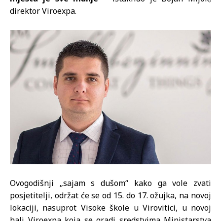
direktor Viroexpa.
Ovogodišnji „sajam s dušom“ kako ga vole zvati
posjetitelji, održat će se od 15. do 17. ožujka, na novoj
lokaciji, nasuprot Visoke škole u Virovitici, u novoj
hali Viroexpa koja se gradi sredstvima Ministarstva