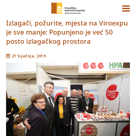
Izlagači, požurite, mjesta na Viroexpu
je sve manje: Popunjeno je već 50
posto izlagačkog prostora
21 Siječnja, 2019