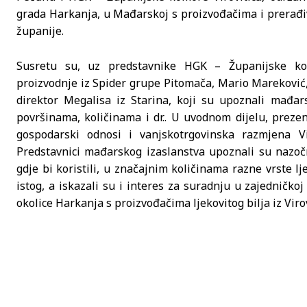
grada Harkanja, u Mađarskoj s proizvođačima i prerađiv
županije.
Susretu su, uz predstavnike HGK – Županijske komor
proizvodnje iz Spider grupe Pitomača, Mario Mareković,
direktor Megalisa iz Starina, koji su upoznali mađars
površinama, količinama i dr.. U uvodnom dijelu, prezen
gospodarski odnosi i vanjskotrgovinska razmjena Vi
Predstavnici mađarskog izaslanstva upoznali su nazoč
gdje bi koristili, u značajnim količinama razne vrste l
istog, a iskazali su i interes za suradnju u zajedničkoj
okolice Harkanja s proizvođačima ljekovitog bilja iz Vir