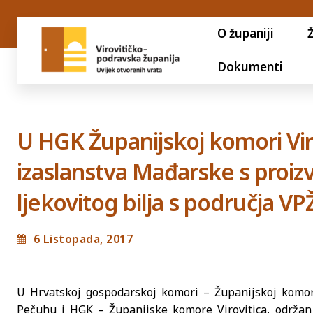
O županiji
Dokumenti
U HGK Županijskoj komori Viro
izaslanstva Mađarske s proiz
ljekovitog bilja s područja VP
6 Listopada, 2017
U Hrvatskoj gospodarskoj komori – Županijskoj komori
Pečuhu i HGK – Županijske komore Virovitica, održan 