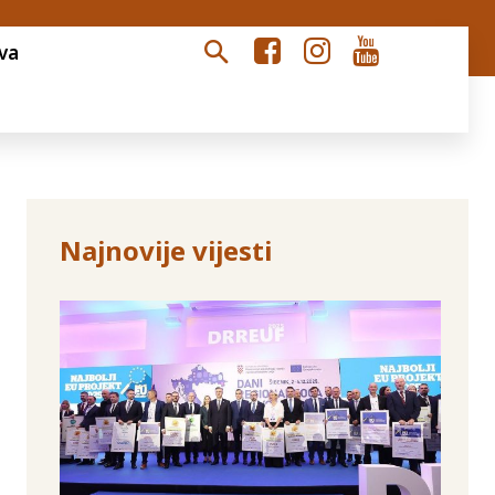
va
Najnovije vijesti