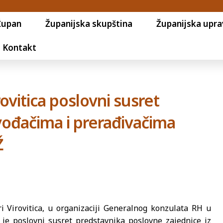
Župan
Županijska skupština
Županijska upra
Kontakt
vitica poslovni susret
vođačima i prerađivačima
Ž
 Virovitica, u organizaciji Generalnog konzulata RH u
je poslovni susret predstavnika poslovne zajednice iz