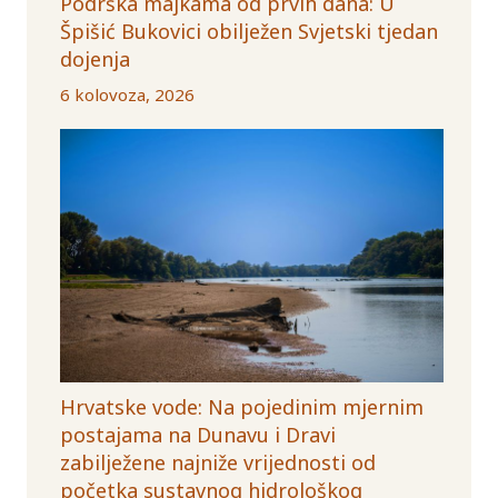
Podrška majkama od prvih dana: U
Špišić Bukovici obilježen Svjetski tjedan
dojenja
6 kolovoza, 2026
Hrvatske vode: Na pojedinim mjernim
postajama na Dunavu i Dravi
zabilježene najniže vrijednosti od
početka sustavnog hidrološkog