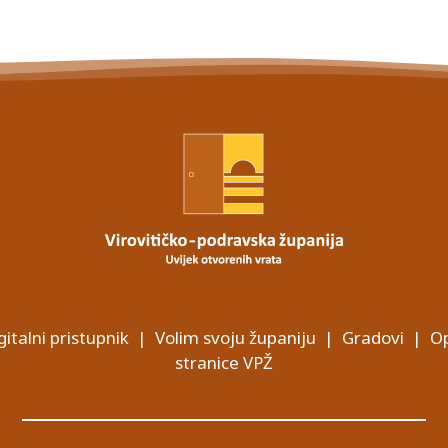
gitalni pristupnik
|
Volim svoju županiju
|
Gradovi
|
Op
stranice VPŽ