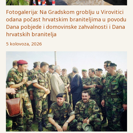
Fotogalerija: Na Gradskom groblju u Virovitici
odana počast hrvatskim braniteljima u povodu
Dana pobjede i domovinske zahvalnosti i Dana
hrvatskih branitelja
5 kolovoza, 2026