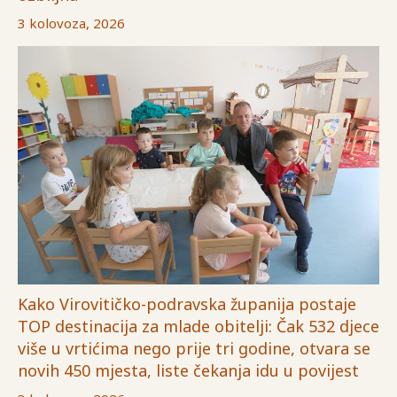
3 kolovoza, 2026
Kako Virovitičko-podravska županija postaje
TOP destinacija za mlade obitelji: Čak 532 djece
više u vrtićima nego prije tri godine, otvara se
novih 450 mjesta, liste čekanja idu u povijest