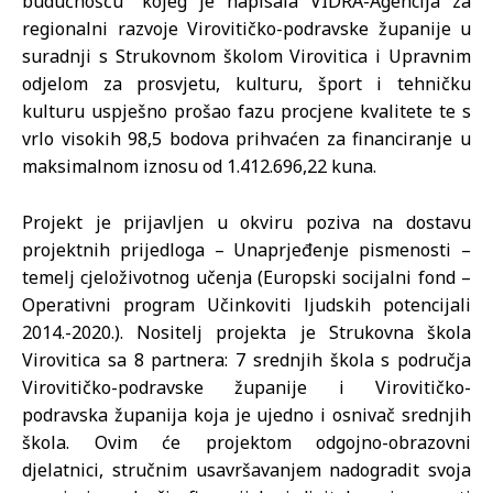
budućnošću“ kojeg je napisala VIDRA-Agencija za
regionalni razvoje Virovitičko-podravske županije u
suradnji s Strukovnom školom Virovitica i Upravnim
odjelom za prosvjetu, kulturu, šport i tehničku
kulturu uspješno prošao fazu procjene kvalitete te s
vrlo visokih 98,5 bodova prihvaćen za financiranje u
maksimalnom iznosu od 1.412.696,22 kuna.
Projekt je prijavljen u okviru poziva na dostavu
projektnih prijedloga – Unaprjeđenje pismenosti –
temelj cjeloživotnog učenja (Europski socijalni fond –
Operativni program Učinkoviti ljudskih potencijali
2014.-2020.). Nositelj projekta je Strukovna škola
Virovitica sa 8 partnera: 7 srednjih škola s područja
Virovitičko-podravske županije i Virovitičko-
podravska županija koja je ujedno i osnivač srednjih
škola. Ovim će projektom odgojno-obrazovni
djelatnici, stručnim usavršavanjem nadogradit svoja