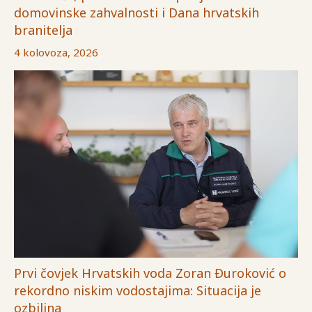
domovinske zahvalnosti i Dana hrvatskih
branitelja
4 kolovoza, 2026
Prvi čovjek Hrvatskih voda Zoran Đuroković o
rekordno niskim vodostajima: Situacija je
ozbiljna