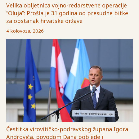
Velika obljetnica vojno-redarstvene operacije
“Oluja”: Prošla je 31 godina od presudne bitke
za opstanak hrvatske države
4 kolovoza, 2026
Čestitka virovitičko-podravskog župana Igora
Androvića, povodom Dana pobjede i