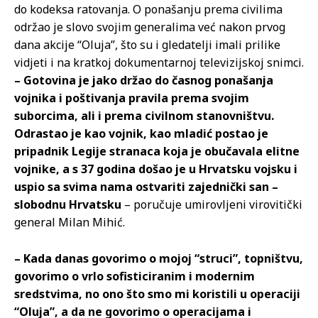
do kodeksa ratovanja. O ponašanju prema civilima
održao je slovo svojim generalima već nakon prvog
dana akcije “Oluja”, što su i gledatelji imali prilike
vidjeti i na kratkoj dokumentarnoj televizijskoj snimci.
– Gotovina je jako držao do časnog ponašanja
vojnika i poštivanja pravila prema svojim
suborcima, ali i prema civilnom stanovništvu.
Odrastao je kao vojnik, kao mladić postao je
pripadnik Legije stranaca koja je obučavala elitne
vojnike, a s 37 godina došao je u Hrvatsku vojsku i
uspio sa svima nama ostvariti zajednički san –
slobodnu Hrvatsku
– poručuje umirovljeni virovitički
general Milan Mihić.
– Kada danas govorimo o mojoj “struci”, topništvu,
govorimo o vrlo sofisticiranim i modernim
sredstvima, no ono što smo mi koristili u operaciji
“Oluja”, a da ne govorimo o operacijama i