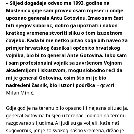
– Slijed događaja odveo me 1993. godine na
Maslenicu gdje sam proveo osam mjeseci i ondje
upoznao generala Antu Gotovinu. Imao sam čast
biti njegov suborac, dobro ga upoznati i nakon
kratkog vremena stvoriti sliku o tom izuzetnom
čovjeku. Kada bi me netko pitao koga bih naveo za
primjer hrvatskog časnika i općenito hrvatskog
vojnika, bio bi to general Ante Gotovina. Iako sam
i sam profesionalni vojnik sa završenom Vojnom
akademijom i iskustvom, mogu slobodno reći da
mi je general Gotovina, osim što mi je bio
nadređeni časnik, bio i uzor i podrška
– govori
Milan Mihić.
Gdje god je na terenu bilo opasno ili nejasna situacija,
general Gotovina bi sjeo u terenac i odmah na terenu
razgovarao s ljudima. A ljudi su ga voljeli, kaže naš
sugovornik, jer je za svakog našao vremena, držao je