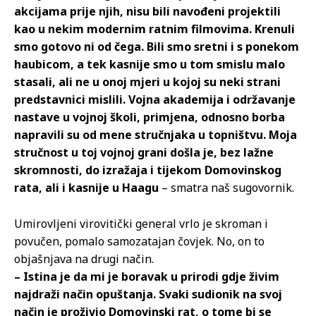
akcijama prije njih, nisu bili navođeni projektili
kao u nekim modernim ratnim filmovima. Krenuli
smo gotovo ni od čega. Bili smo sretni i s ponekom
haubicom, a tek kasnije smo u tom smislu malo
stasali, ali ne u onoj mjeri u kojoj su neki strani
predstavnici mislili. Vojna akademija i održavanje
nastave u vojnoj školi, primjena, odnosno borba
napravili su od mene stručnjaka u topništvu. Moja
stručnost u toj vojnoj grani došla je, bez lažne
skromnosti, do izražaja i tijekom Domovinskog
rata, ali i kasnije u Haagu
– smatra naš sugovornik.
Umirovljeni virovitički general vrlo je skroman i
povučen, pomalo samozatajan čovjek. No, on to
objašnjava na drugi način.
– Istina je da mi je boravak u prirodi gdje živim
najdraži način opuštanja. Svaki sudionik na svoj
način je proživio Domovinski rat, o tome bi se