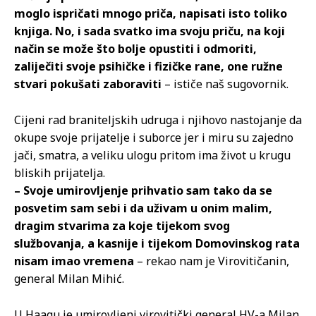
moglo ispričati mnogo priča, napisati isto toliko
knjiga. No, i sada svatko ima svoju priču, na koji
način se može što bolje opustiti i odmoriti,
zaliječiti svoje psihičke i fizičke rane, one ružne
stvari pokušati zaboraviti
– ističe naš sugovornik.
Cijeni rad braniteljskih udruga i njihovo nastojanje da
okupe svoje prijatelje i suborce jer i miru su zajedno
jači, smatra, a veliku ulogu pritom ima život u krugu
bliskih prijatelja.
– Svoje umirovljenje prihvatio sam tako da se
posvetim sam sebi i da uživam u onim malim,
dragim stvarima za koje tijekom svog
službovanja, a kasnije i tijekom Domovinskog rata
nisam imao vremena
– rekao nam je Virovitičanin,
general Milan Mihić.
U Haagu je umirovljeni virovitički general HV-a Milan