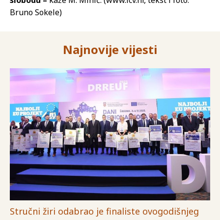
slobodu –
kaže M. Mihić. (www.icv.hr, tekst i foto:
Bruno Sokele)
Najnovije vijesti
Stručni žiri odabrao je finaliste ovogodišnjeg