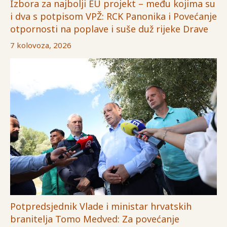
Izbora za najbolji EU projekt – među kojima su
i dva s potpisom VPŽ: RCK Panonika i Povećanje
otpornosti na poplave i suše duž rijeke Drave
7 kolovoza, 2026
Potpredsjednik Vlade i ministar hrvatskih
branitelja Tomo Medved: Za povećanje