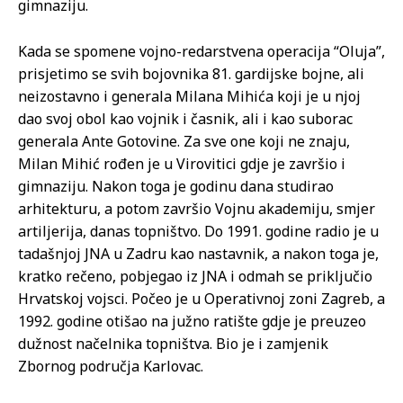
gimnaziju.
Kada se spomene vojno-redarstvena operacija “Oluja”,
prisjetimo se svih bojovnika 81. gardijske bojne, ali
neizostavno i generala Milana Mihića koji je u njoj
dao svoj obol kao vojnik i časnik, ali i kao suborac
generala Ante Gotovine. Za sve one koji ne znaju,
Milan Mihić rođen je u Virovitici gdje je završio i
gimnaziju. Nakon toga je godinu dana studirao
arhitekturu, a potom završio Vojnu akademiju, smjer
artiljerija, danas topništvo. Do 1991. godine radio je u
tadašnjoj JNA u Zadru kao nastavnik, a nakon toga je,
kratko rečeno, pobjegao iz JNA i odmah se priključio
Hrvatskoj vojsci. Počeo je u Operativnoj zoni Zagreb, a
1992. godine otišao na južno ratište gdje je preuzeo
dužnost načelnika topništva. Bio je i zamjenik
Zbornog područja Karlovac.