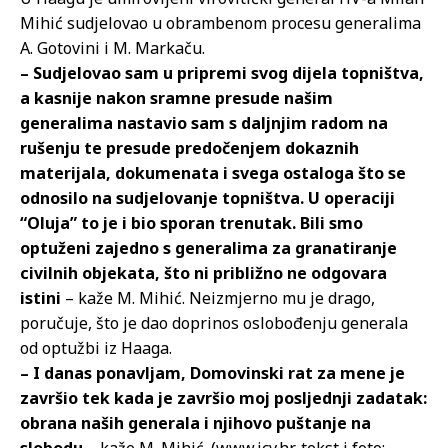
Mihić sudjelovao u obrambenom procesu generalima
A. Gotovini i M. Markaču.
– Sudjelovao sam u pripremi svog dijela topništva,
a kasnije nakon sramne presude našim
generalima nastavio sam s daljnjim radom na
rušenju te presude predočenjem dokaznih
materijala, dokumenata i svega ostaloga što se
odnosilo na sudjelovanje topništva. U operaciji
“Oluja” to je i bio sporan trenutak. Bili smo
optuženi zajedno s generalima za granatiranje
civilnih objekata, što ni približno ne odgovara
istini
– kaže M. Mihić. Neizmjerno mu je drago,
poručuje, što je dao doprinos oslobođenju generala
od optužbi iz Haaga.
– I danas ponavljam, Domovinski rat za mene je
završio tek kada je završio moj posljednji zadatak:
obrana naših generala i njihovo puštanje na