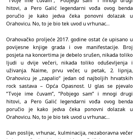
”Tvoje ime čuvam”, ”Pobjego sam” i mnogi drugi
hitovi, a Pero Galić legendarni vođa ovog benda
poručio je kako jedva čeka ponovni dolazak u
Orahovicu. No, to je bio tek uvod u vrhunac…
Orahovačko proljeće 2017. godine ostat će upisano u
povijesne knjige grada i ove manifestacije. Broj
posjeta na koncertima je debelo srušen, nikada toliko
ljudi u dvije večeri, nikada toliko oduševljenja i
uživanja. Naime, prvu večer, u petak, 2. lipnja,
Orahovicu je „zapalio“ jedan od najboljih hrvatskih
rock sastava – Opća Opasnost. U glas se pjevalo
”Tvoje ime čuvam”, ”Pobjego sam” i mnogi drugi
hitovi, a Pero Galić legendarni vođa ovog benda
poručio je kako jedva čeka ponovni dolazak u
Orahovicu. No, to je bio tek uvod u vrhunac…
Dan poslije, vrhunac, kulminacija, nezaboravna večer