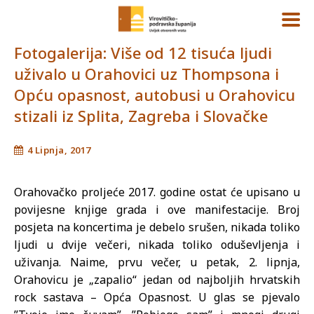
Fotogalerija: Više od 12 tisuća ljudi
uživalo u Orahovici uz Thompsona i
Opću opasnost, autobusi u Orahovicu
stizali iz Splita, Zagreba i Slovačke
4 Lipnja, 2017
Orahovačko proljeće 2017. godine ostat će upisano u
povijesne knjige grada i ove manifestacije. Broj
posjeta na koncertima je debelo srušen, nikada toliko
ljudi u dvije večeri, nikada toliko oduševljenja i
uživanja. Naime, prvu večer, u petak, 2. lipnja,
Orahovicu je „zapalio“ jedan od najboljih hrvatskih
rock sastava – Opća Opasnost. U glas se pjevalo