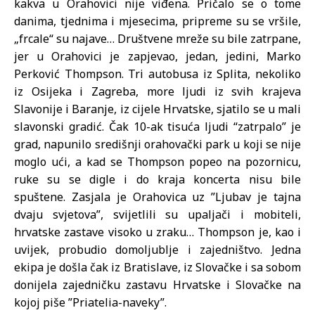
kakva u Orahovici nije viđena. Pričalo se o tome
danima, tjednima i mjesecima, pripreme su se vršile,
„frcale“ su najave… Društvene mreže su bile zatrpane,
jer u Orahovici je zapjevao, jedan, jedini, Marko
Perković Thompson. Tri autobusa iz Splita, nekoliko
iz Osijeka i Zagreba, more ljudi iz svih krajeva
Slavonije i Baranje, iz cijele Hrvatske, sjatilo se u mali
slavonski gradić. Čak 10-ak tisuća ljudi “zatrpalo” je
grad, napunilo središnji orahovački park u koji se nije
moglo ući, a kad se Thompson popeo na pozornicu,
ruke su se digle i do kraja koncerta nisu bile
spuštene. Zasjala je Orahovica uz ”Ljubav je tajna
dvaju svjetova”, svijetlili su upaljači i mobiteli,
hrvatske zastave visoko u zraku… Thompson je, kao i
uvijek, probudio domoljublje i zajedništvo. Jedna
ekipa je došla čak iz Bratislave, iz Slovačke i sa sobom
donijela zajedničku zastavu Hrvatske i Slovačke na
kojoj piše ”Priatelia-naveky”.