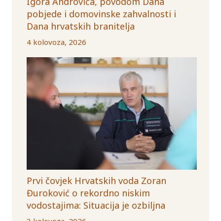
Igora Androvića, povodom Dana
pobjede i domovinske zahvalnosti i
Dana hrvatskih branitelja
4 kolovoza, 2026
Prvi čovjek Hrvatskih voda Zoran
Đuroković o rekordno niskim
vodostajima: Situacija je ozbiljna
3 kolovoza, 2026