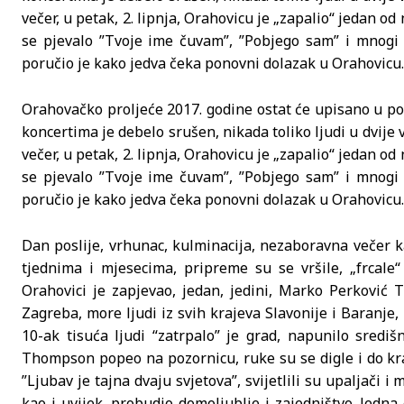
večer, u petak, 2. lipnja, Orahovicu je „zapalio“ jedan o
se pjevalo ”Tvoje ime čuvam”, ”Pobjego sam” i mnogi 
poručio je kako jedva čeka ponovni dolazak u Orahovicu.
Orahovačko proljeće 2017. godine ostat će upisano u pov
koncertima je debelo srušen, nikada toliko ljudi u dvije 
večer, u petak, 2. lipnja, Orahovicu je „zapalio“ jedan o
se pjevalo ”Tvoje ime čuvam”, ”Pobjego sam” i mnogi 
poručio je kako jedva čeka ponovni dolazak u Orahovicu.
Dan poslije, vrhunac, kulminacija, nezaboravna večer k
tjednima i mjesecima, pripreme su se vršile, „frcale
Orahovici je zapjevao, jedan, jedini, Marko Perković T
Zagreba, more ljudi iz svih krajeva Slavonije i Baranje, i
10-ak tisuća ljudi “zatrpalo” je grad, napunilo središ
Thompson popeo na pozornicu, ruke su se digle i do kra
”Ljubav je tajna dvaju svjetova”, svijetlili su upaljači 
kao i uvijek, probudio domoljublje i zajedništvo. Jedna 