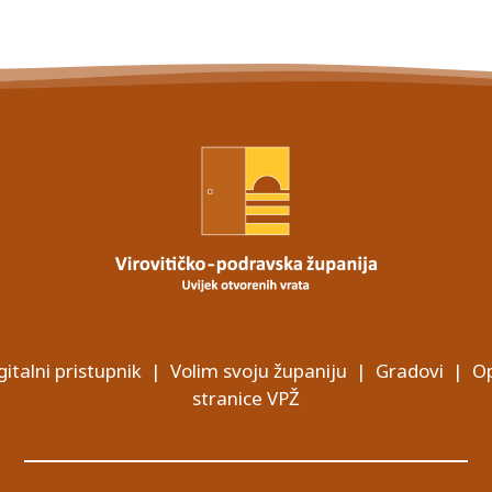
gitalni pristupnik
|
Volim svoju županiju
|
Gradovi
|
Op
stranice VPŽ