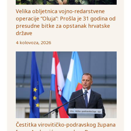
Velika obljetnica vojno-redarstvene
operacije “Oluja”: Prošla je 31 godina od
presudne bitke za opstanak hrvatske
države
4 kolovoza, 2026
Čestitka virovitičko-podravskog župana