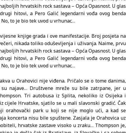
d najboljih hrvatskih rock sastava – Opća Opasnost. U glas
drugi hitovi, a Pero Galić legendarni vođa ovog benda
 No, to je bio tek uvod u vrhunac…
ijesne knjige grada i ove manifestacije. Broj posjeta na
večeri, nikada toliko oduševljenja i uživanja. Naime, prvu
d najboljih hrvatskih rock sastava – Opća Opasnost. U glas
drugi hitovi, a Pero Galić legendarni vođa ovog benda
 No, to je bio tek uvod u vrhunac…
akva u Orahovici nije viđena. Pričalo se o tome danima,
“ su najave… Društvene mreže su bile zatrpane, jer u
hompson. Tri autobusa iz Splita, nekoliko iz Osijeka i
z cijele Hrvatske, sjatilo se u mali slavonski gradić. Čak
nji orahovački park u koji se nije moglo ući, a kad se
ja koncerta nisu bile spuštene. Zasjala je Orahovica uz
i mobiteli, hrvatske zastave visoko u zraku… Thompson je,
ekipa je došla čak iz Bratislave, iz Slovačke i sa sobom