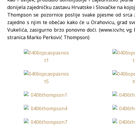
donijela zajedničku zastavu Hrvatske i Slovačke na kojoj
Thompson se pozornice poslije svake pjesme od srca zah
zajedno s njim te obećao kako će u Orahovicu, grad svo
Vukelića, zasigurno brzo ponovno doći. (www.icv.hr, vg; 
stranica Marko Perković Thompson)