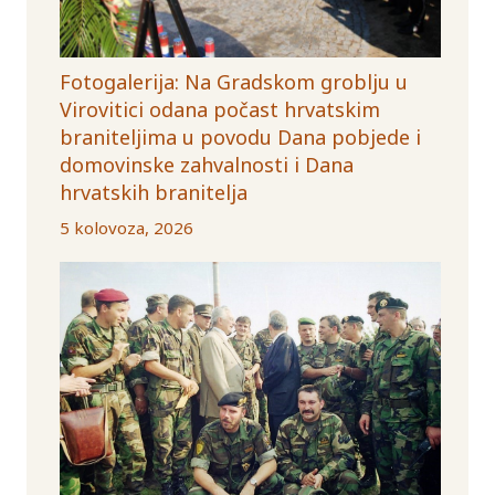
Fotogalerija: Na Gradskom groblju u
Virovitici odana počast hrvatskim
braniteljima u povodu Dana pobjede i
domovinske zahvalnosti i Dana
hrvatskih branitelja
5 kolovoza, 2026