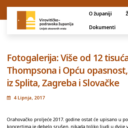
O županiji
Dokumenti
Fotogalerija: Više od 12 tisuća
Thompsona i Opću opasnost, a
iz Splita, Zagreba i Slovačke
4 Lipnja, 2017
Orahovačko proljeće 2017. godine ostat će upisano u pov
koncertima je debelo srušen, nikada toliko ljudi u dvije 