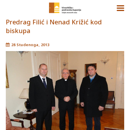
Predrag Filić i Nenad Križić kod
biskupa
28 Studenoga, 2013