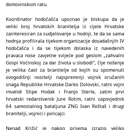
domovinskom ratu.
Koordinator hodočašća upoznao je biskupa da je
veliki broj hrvatskih branitelja iz cijele Hrvatske
zainteresiran za sudjelovanje u hodnji, te da se sama
hodnja profilirala tijekom organizacije dosadašnjih IV
hodočašća i da se tijekom dolaska iz navedenih
pravaca nose zavjetne svijeće pod geslom „zahvalni
Gospi Voćinskoj za dar života u slobodi“, čije nošenje
je velika čast za branitelje od kojih su spomenuti
ovogodišnji nositelji najspremniji vojnik oružanih
snaga Republike Hrvatske Darko Dolovski, ratni vojni
invalidi Stipe Hodak i Franjo Sterle, zatim prvi
hrvatski redarstvenik Jure Rotim, ratni zapovjednik
64. samostalnog bataljuna ZNG Ivan Roštaš i drugi
branitelji, vojnici i policajci.
Nenad Križić je nakon prijema izrazio veliko