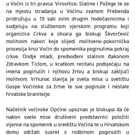
u Voćin iz tri pravca: Virovitice, Slatine i Požege te se
na mjestu stradanja u Voćinu zvanom Prebenda
pridružuju u 10 sati svim drugim hodočasnicima i
sudjeluju na službenom vjerskom programu koji
organizira Crkva a otvara ga biskup Škvorčević
molitvom nakon koje slijedi molitveno-pokornička
procesija kroz Voćin do spomenika poginulima pokraj
crkve. Ondje mladi, predvođeni stalnim đakonom
Zdravkom Ticlom, u kratkom recitalu podsjećaju na
imena poginulih i njihovu žrtvu a biskup zaključi
molitvom. Vrhunac slavlja je sveta misa u svetištu
Gospe Voćinske za žrtve te sve poginule i nestale
hrvatske branitelje.
Načelnik voćinske Općine upoznao je biskupa da će
nakon svete mise društveni predstavnici položiti
vijence na spomenik u središtu Voćina te u Hrvatskom
domu održati susret s rodbinom poginulih u