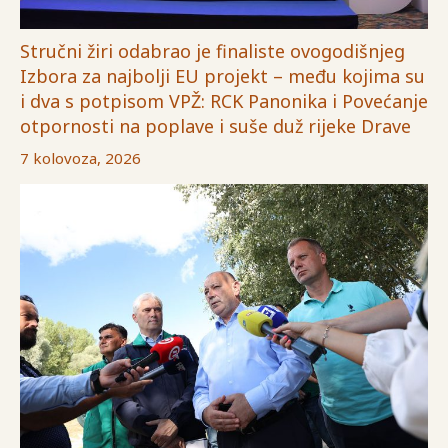
Stručni žiri odabrao je finaliste ovogodišnjeg
Izbora za najbolji EU projekt – među kojima su
i dva s potpisom VPŽ: RCK Panonika i Povećanje
otpornosti na poplave i suše duž rijeke Drave
7 kolovoza, 2026