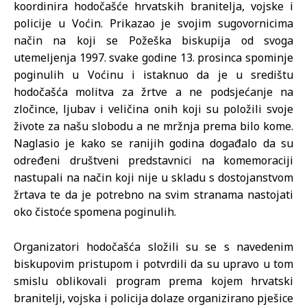
koordinira hodočašće hrvatskih branitelja, vojske i
policije u Voćin. Prikazao je svojim sugovornicima
način na koji se Požeška biskupija od svoga
utemeljenja 1997. svake godine 13. prosinca spominje
poginulih u Voćinu i istaknuo da je u središtu
hodočašća molitva za žrtve a ne podsjećanje na
zločince, ljubav i veličina onih koji su položili svoje
živote za našu slobodu a ne mržnja prema bilo kome.
Naglasio je kako se ranijih godina događalo da su
određeni društveni predstavnici na komemoraciji
nastupali na način koji nije u skladu s dostojanstvom
žrtava te da je potrebno na svim stranama nastojati
oko čistoće spomena poginulih.
Organizatori hodočašća složili su se s navedenim
biskupovim pristupom i potvrdili da su upravo u tom
smislu oblikovali program prema kojem hrvatski
branitelji, vojska i policija dolaze organizirano pješice