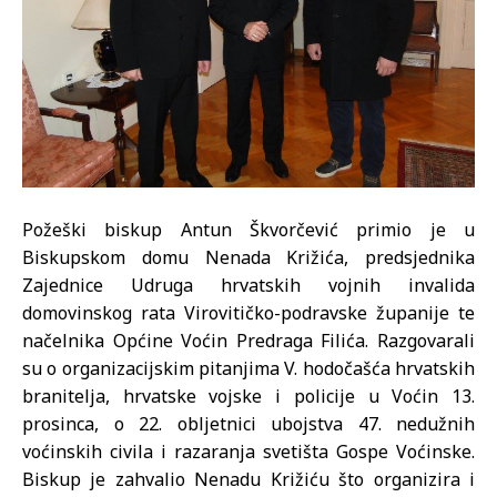
Požeški biskup Antun Škvorčević primio je u
Biskupskom domu Nenada Križića, predsjednika
Zajednice Udruga hrvatskih vojnih invalida
domovinskog rata Virovitičko-podravske županije te
načelnika Općine Voćin Predraga Filića. Razgovarali
su o organizacijskim pitanjima V. hodočašća hrvatskih
branitelja, hrvatske vojske i policije u Voćin 13.
prosinca, o 22. obljetnici ubojstva 47. nedužnih
voćinskih civila i razaranja svetišta Gospe Voćinske.
Biskup je zahvalio Nenadu Križiću što organizira i