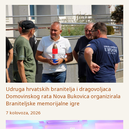
Udruga hrvatskih branitelja i dragovoljaca
Domovinskog rata Nova Bukovica organizirala
Braniteljske memorijalne igre
7 kolovoza, 2026