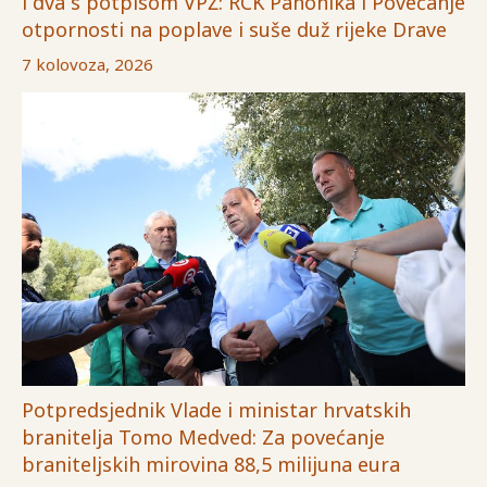
i dva s potpisom VPŽ: RCK Panonika i Povećanje
otpornosti na poplave i suše duž rijeke Drave
7 kolovoza, 2026
Potpredsjednik Vlade i ministar hrvatskih
branitelja Tomo Medved: Za povećanje
braniteljskih mirovina 88,5 milijuna eura