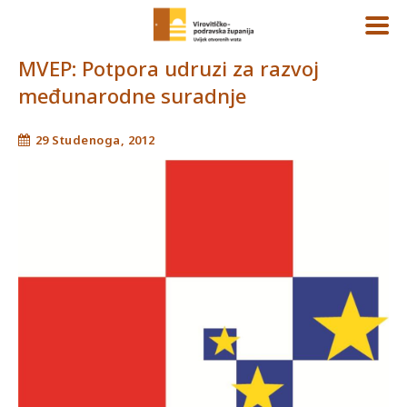
MVEP: Potpora udruzi za razvoj
međunarodne suradnje
29 Studenoga, 2012