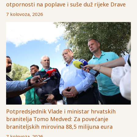
otpornosti na poplave i suše duž rijeke Drave
7 kolovoza, 2026
Potpredsjednik Vlade i ministar hrvatskih
branitelja Tomo Medved: Za povećanje
braniteljskih mirovina 88,5 milijuna eura
7 kolovoza, 2026