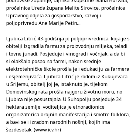
podravske županije, tajnika Skupštine Ivana Horvata,
pročelnice Ureda župana Melite Sirovice, pročelnice
Upravnog odjela za gospodarstvo, razvoj i
poljoprivredu Ane Marije Petin…
Ljubica Litrić 43-godišnja je poljoprivrednica, koja je s
obitelji izgradila farmu za proizvodnju mlijeka, teladi
i tovne junadi. Posjeduje i vinograd i voćnjak, a da bi
si olakšala posao na farmi, nakon srednje
elektrotehničke škole prošla je i edukaciju za farmera
i osjemenjivača. Ljubica Litrić je rodom iz Kukujevaca
u Srijemu, obitelj joj je, istaknuto je, tijekom
Domovinskog rata prošla najgoru životnu moru, no
Ljubica nije posustajala. U Suhopolju posjeduje 34
hektara zemlje, voditeljica je etnoradionice,
organizatorica brojnih manifestacija i smotre folklora,
a bavi se i izradom narodnih nošnji, kojih ima
šezdesetak. (www.icv.hr)