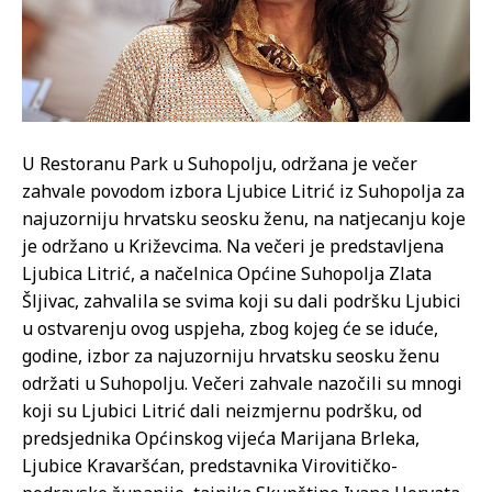
U Restoranu Park u Suhopolju, održana je večer
zahvale povodom izbora Ljubice Litrić iz Suhopolja za
najuzorniju hrvatsku seosku ženu, na natjecanju koje
je održano u Križevcima. Na večeri je predstavljena
Ljubica Litrić, a načelnica Općine Suhopolja Zlata
Šljivac, zahvalila se svima koji su dali podršku Ljubici
u ostvarenju ovog uspjeha, zbog kojeg će se iduće,
godine, izbor za najuzorniju hrvatsku seosku ženu
održati u Suhopolju. Večeri zahvale nazočili su mnogi
koji su Ljubici Litrić dali neizmjernu podršku, od
predsjednika Općinskog vijeća Marijana Brleka,
Ljubice Kravaršćan, predstavnika Virovitičko-