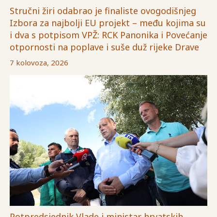
Stručni žiri odabrao je finaliste ovogodišnjeg
Izbora za najbolji EU projekt – među kojima su
i dva s potpisom VPŽ: RCK Panonika i Povećanje
otpornosti na poplave i suše duž rijeke Drave
7 kolovoza, 2026
Potpredsjednik Vlade i ministar hrvatskih