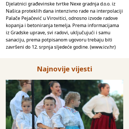
Djelatnici građevinske tvrtke Nexe gradnja d.o.o. iz
Našica proteklih dana intenzivno rade na interpolaciji
Palače Pejačević u Virovitici, odnosno izvode radove
kopanja i betoniranja temelja. Prema informacijama
iz Gradske uprave, svi radovi, uključujući i samu
sanaciju, prema potpisanom ugovoru trebaju biti
završeni do 12. srpnja sljedeće godine. (www.icv.hr)
Najnovije vijesti