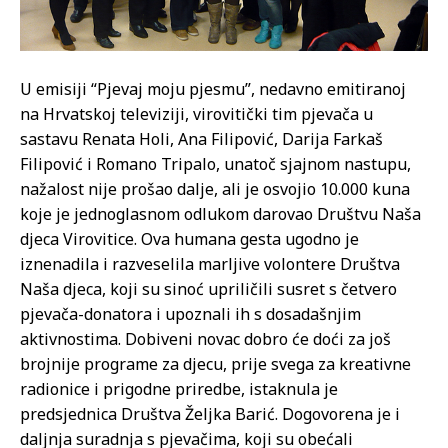
U emisiji “Pjevaj moju pjesmu”, nedavno emitiranoj
na Hrvatskoj televiziji, virovitički tim pjevača u
sastavu Renata Holi, Ana Filipović, Darija Farkaš
Filipović i Romano Tripalo, unatoč sjajnom nastupu,
nažalost nije prošao dalje, ali je osvojio 10.000 kuna
koje je jednoglasnom odlukom darovao Društvu Naša
djeca Virovitice. Ova humana gesta ugodno je
iznenadila i razveselila marljive volontere Društva
Naša djeca, koji su sinoć upriličili susret s četvero
pjevača-donatora i upoznali ih s dosadašnjim
aktivnostima. Dobiveni novac dobro će doći za još
brojnije programe za djecu, prije svega za kreativne
radionice i prigodne priredbe, istaknula je
predsjednica Društva Željka Barić. Dogovorena je i
daljnja suradnja s pjevačima, koji su obećali