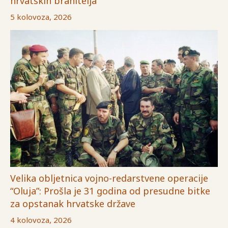
hrvatskih branitelja
5 kolovoza, 2026
Velika obljetnica vojno-redarstvene operacije
“Oluja”: Prošla je 31 godina od presudne bitke
za opstanak hrvatske države
4 kolovoza, 2026