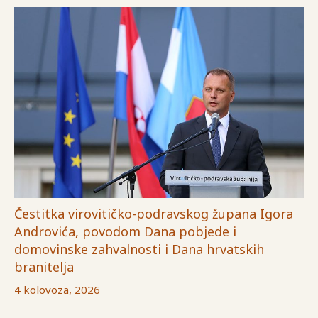
Čestitka virovitičko-podravskog župana Igora
Androvića, povodom Dana pobjede i
domovinske zahvalnosti i Dana hrvatskih
branitelja
4 kolovoza, 2026