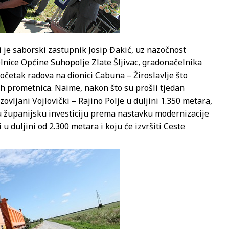
 je saborski zastupnik Josip Đakić, uz nazočnost
lnice Općine Suhopolje Zlate Šljivac, gradonačelnika
 početak radova na dionici Cabuna – Žiroslavlje što
h prometnica. Naime, nakon što su prošli tjedan
vljani Vojlovički – Rajino Polje u duljini 1.350 metara,
vu županijsku investiciju prema nastavku modernizacije
u duljini od 2.300 metara i koju će izvršiti Ceste