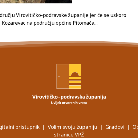
dručju Virovitičko-podravske županije jer će se uskoro
a – Kozarevac na području općine Pitomača…
gitalni pristupnik
|
Volim svoju županiju
|
Gradovi
|
Op
stranice VPŽ