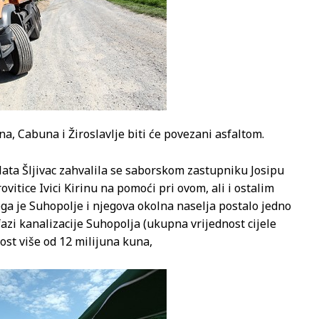
a, Cabuna i Žiroslavlje biti će povezani asfaltom.
ata Šljivac zahvalila se saborskom zastupniku Josipu
itice Ivici Kirinu na pomoći pri ovom, ali i ostalim
ega je Suhopolje i njegova okolna naselja postalo jedno
 fazi kanalizacije Suhopolja (ukupna vrijednost cijele
nost više od 12 milijuna kuna,