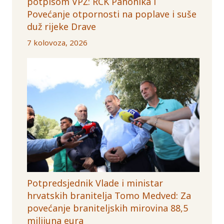
potpisom VPŽ: RCK Panonika i
Povećanje otpornosti na poplave i suše
duž rijeke Drave
7 kolovoza, 2026
Potpredsjednik Vlade i ministar
hrvatskih branitelja Tomo Medved: Za
povećanje braniteljskih mirovina 88,5
milijuna eura