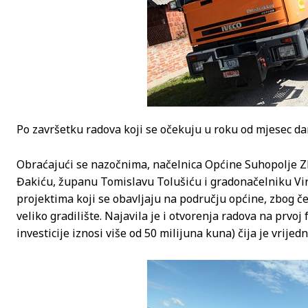
Po završetku radova koji se očekuju u roku od mjesec dan
Obraćajući se nazočnima, načelnica Općine Suhopolje Zl
Đakiću, županu Tomislavu Tolušiću i gradonačelniku Virov
projektima koji se obavljaju na području općine, zbog č
veliko gradilište. Najavila je i otvorenja radova na prvoj
investicije iznosi više od 50 milijuna kuna) čija je vrijed