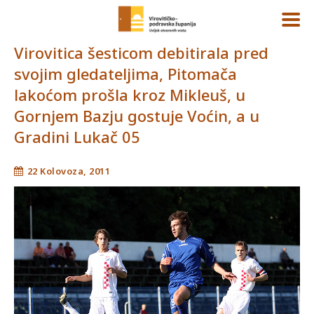
Virovitica šesticom debitirala pred
svojim gledateljima, Pitomača
lakoćom prošla kroz Mikleuš, u
Gornjem Bazju gostuje Voćin, a u
Gradini Lukač 05
22 Kolovoza, 2011