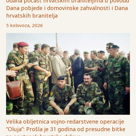
odana počast hrvatskim braniteljima u povodu
Dana pobjede i domovinske zahvalnosti i Dana
hrvatskih branitelja
5 kolovoza, 2026
Velika obljetnica vojno-redarstvene operacije
“Oluja”: Prošla je 31 godina od presudne bitke