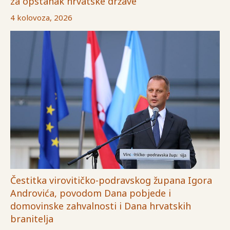
za opstanak hrvatske države
4 kolovoza, 2026
Čestitka virovitičko-podravskog župana Igora
Androvića, povodom Dana pobjede i
domovinske zahvalnosti i Dana hrvatskih
branitelja