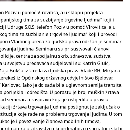
fon Poziv u pomoć Virovitica, a u sklopu projekta
panijskog tima za suzbijanje trgovine ljudima” koji i
iji Udruge S.O.S. telefon Poziv u pomoć Virovitica, a u
og tima za suzbijanje trgovine ljudima” koji i provodi
otporu Vladinog ureda za ljudska prava održan je seminar
govanja ljudima. Seminaru su prisustvovali članovi
licije, centra za socijalnu skrb, zdravstva, sudstva,
u svojstvu predavača sudjelovali su: Katrin Gluić,
Maja Bukša iz Ureda za ljudska prava Vlade RH, Mirjana
 Kerekeš iz Općinskog državnog odvjetništvo Bjelovar,
arlovac. Iako je do sada bila uglavnom zemlja tranzita,
 porijekla i odredišta. U porastu je broj muških žrtava
rad seminara i raspravu koja je uslijedila u pravcu
ikaciji žrtava trgovanja ljudima postignut je zaključak o
nstitucija koje rade na problemu trgovanja ljudima. U tom
ukacije i povezivanje članova mobilnih timova,
oordinatora u zdravstvu i koordinatora u socijalnoj skrbi