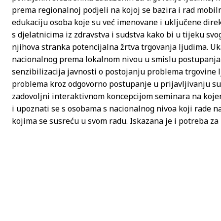
prema regionalnoj podjeli na kojoj se bazira i rad mobilni
edukaciju osoba koje su već imenovane i uključene direk
s djelatnicima iz zdravstva i sudstva kako bi u tijeku svo
njihova stranka potencijalna žrtva trgovanja ljudima. U
nacionalnog prema lokalnom nivou u smislu postupanja 
senzibilizacija javnosti o postojanju problema trgovine 
problema kroz odgovorno postupanje u prijavljivanju sum
zadovoljni interaktivnom koncepcijom seminara na kojem 
i upoznati se s osobama s nacionalnog nivoa koji rade na 
kojima se susreću u svom radu. Iskazana je i potreba z