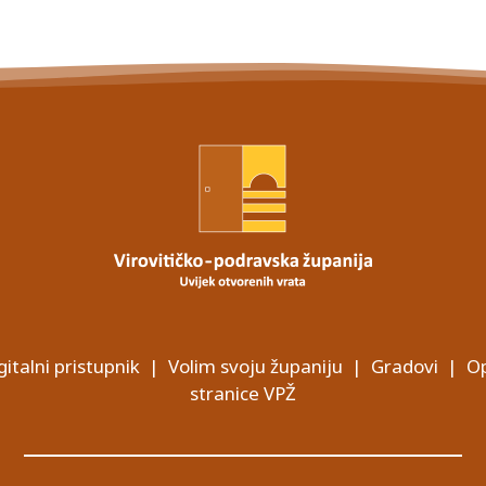
gitalni pristupnik
|
Volim svoju županiju
|
Gradovi
|
Op
stranice VPŽ