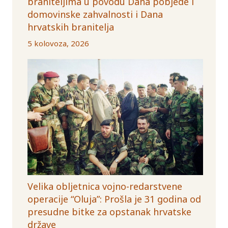
braniteljima u povodu Dana pobjede i
domovinske zahvalnosti i Dana
hrvatskih branitelja
5 kolovoza, 2026
Velika obljetnica vojno-redarstvene
operacije “Oluja”: Prošla je 31 godina od
presudne bitke za opstanak hrvatske
države