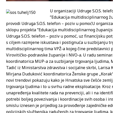
U organizaciji Udruge S.O.S. tele
”Edukacija multidisciplinarnog žu
provodi Udruga S.O.S. telefon – poziv u pomoć
U organizac
sklopu projekta ”Edukacija multidisciplinarnog županijsk
Udruga S.O.S. telefon – poziv u pomoć, uz financijsku p
s ciljem razmjene iskustava i postignuća u suzbijanju tr
multidisciplinarnog tima VPŽ-a kojeg čine predstavnici po
Virovitičko-podravske županije i NVO-a. U radu seminara 
koordinatorica MUP-a za suzbijanje trgovanja ljudima, 
Tadić iz Ministarstva zdravstva i socijalne skrbi, Larisa
Mirjana Duduković koordinatorica Ženske grupe „Korak“ K
novi trendovi pokazuju kako je Hrvatska sve češće zemlja
trgovanja ljudima i to u svrhu radne eksploatacije. Kroz 
unapređenja kvalitete rada na prevenciji, ali i na identif
potrebi boljeg povezivanja i koordinacije svih osoba i i
smislu iznesen je prijedlog za provođenje zajedničke ed
policijskih službenika zaduženih za trgovanje ljudima, k