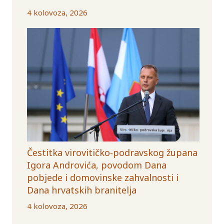
4 kolovoza, 2026
Čestitka virovitičko-podravskog župana
Igora Androvića, povodom Dana
pobjede i domovinske zahvalnosti i
Dana hrvatskih branitelja
4 kolovoza, 2026