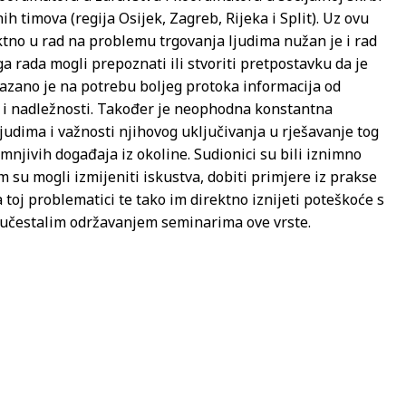
h timova (regija Osijek, Zagreb, Rijeka i Split). Uz ovu
tno u rad na problemu trgovanja ljudima nužan je i rad
ga rada mogli prepoznati ili stvoriti pretpostavku da je
kazano je na potrebu boljeg protoka informacija od
i nadležnosti. Također je neophodna konstantna
ljudima i važnosti njihovog uključivanja u rješavanje tog
njivih događaja iz okoline. Sudionici su bili iznimno
su mogli izmijeniti iskustva, dobiti primjere iz prakse
toj problematici te tako im direktno iznijeti poteškoće s
a učestalim održavanjem seminarima ove vrste.